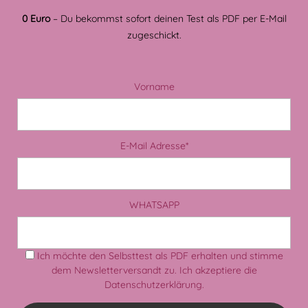
0 Euro
– Du bekommst sofort deinen Test als PDF per E-Mail
zugeschickt.
Vorname
E-Mail Adresse*
WHATSAPP
Ich möchte den Selbsttest als PDF erhalten und stimme
dem Newsletterversandt zu. Ich akzeptiere die
Datenschutzerklärung
.