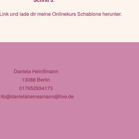
 Link und lade dir meine Onlinekurs Schablone herunter.
Daniela Heinßmann
13088 Berlin
017652934173
info@danielaheinssmann@live.de