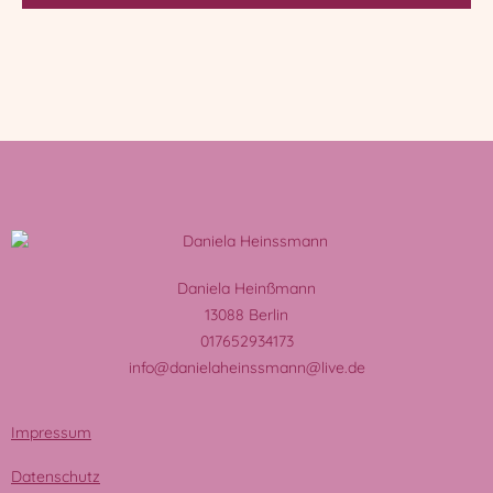
Daniela Heinßmann
13088 Berlin
017652934173
info@danielaheinssmann@live.de
Impressum
Datenschutz