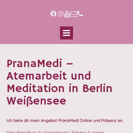
Skip
to
Facebook
Instagram
content
PranaMedi –
Atemarbeit und
Meditation in Berlin
Weißensee
Ich biete dir mein Angebot PranaMedi Online und Präsenz an.
Dein Abendkurs für Entspannung, Präsenz & innere