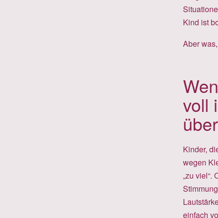
Situatione
Kind ist b
Aber was,
Wen
voll
überr
Kinder, di
wegen Kle
„zu viel“.
Stimmunge
Lautstärk
einfach vo