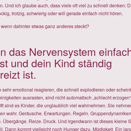
n. Und ich glaube auch, dass viele oft viel zu schnell denken: 
ockig, trotzig, schwierig oder will gerade einfach nicht hören.
 wenn dahinter etwas ganz anderes steckt?
n das Nervensystem einfac
 ist und dein Kind ständig
eizt ist.
e sehr emotional reagieren, die schnell explodieren oder schein
inigkeiten ausrasten, sind nicht automatisch „schlecht erzogen“
 Oft sind es Kinder, die unglaublich viel wahrnehmen. Sie nehme
n wahr. Geräusche. Erwartungen. Regeln. Gruppendynamiken
e. Übergänge. Reize. Druck. Und irgendwann ist dieses kleine 
ll. Dann kommt vielleicht noch Hunger dazu. Müdigkeit. Ein lan