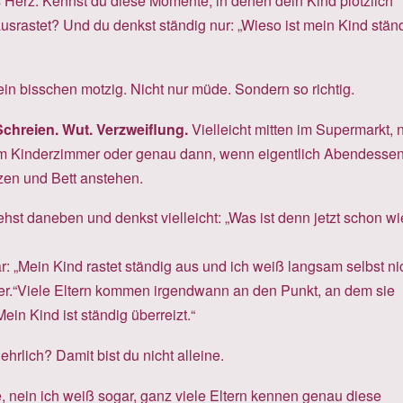
 Herz: Kennst du diese Momente, in denen dein Kind plötzlich
usrastet? Und du denkst ständig nur: „Wieso ist mein Kind stän
ein bisschen motzig. Nicht nur müde. Sondern so richtig.
chreien. Wut. Verzweiflung.
Vielleicht mitten im Supermarkt, 
 im Kinderzimmer oder genau dann, wenn eigentlich Abendessen
en und Bett anstehen.
hst daneben und denkst vielleicht: „Was ist denn jetzt schon w
: „Mein Kind rastet ständig aus und ich weiß langsam selbst ni
er.“Viele Eltern kommen irgendwann an den Punkt, an dem sie
ein Kind ist ständig überreizt.“
hrlich? Damit bist du nicht alleine.
, nein ich weiß sogar, ganz viele Eltern kennen genau diese