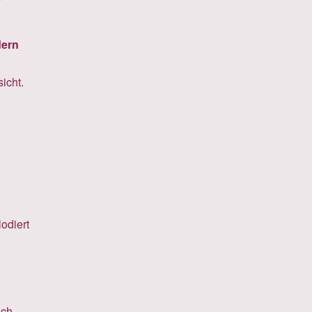
dern
icht.
odiert
ich