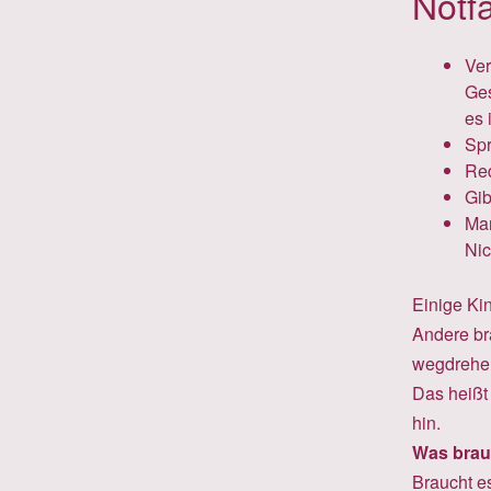
Notfa
Ver
Ges
es 
Spr
Red
Gib
Man
Nic
Einige Ki
Andere br
wegdrehen,
Das heißt 
hin.
Was brau
Braucht e