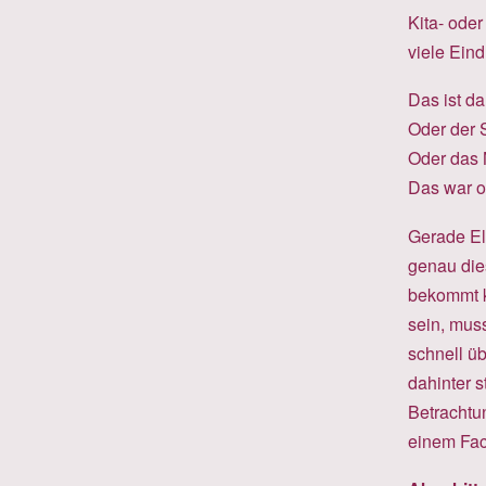
Kita- ode
viele Eind
Das ist da
Oder der S
Oder das 
Das war of
Gerade Elt
genau die
bekommt k
sein, mus
schnell ü
dahinter 
Betrachtu
einem Fac