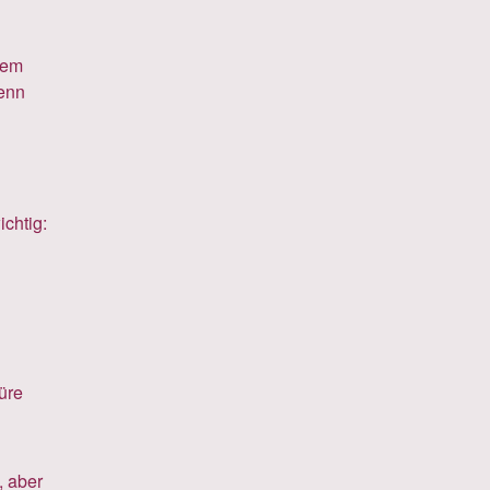
dem
wenn
chtig:
püre
, aber