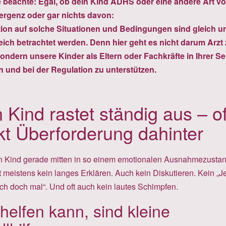
e beachte: Egal, ob dein Kind ADHS oder eine andere Art v
ergenz oder gar nichts davon:
ion auf solche Situationen und Bedingungen sind gleich u
leich betrachtet werden. Denn hier geht es nicht darum Arzt
sondern unsere Kinder als Eltern oder Fachkräfte in Ihrer Se
n und bei der Regulation zu unterstützen.
 Kind rastet ständig aus – of
kt Überforderung dahinter
 Kind gerade mitten in so einem emotionalen Ausnahmezusta
lft meistens kein langes Erklären. Auch kein Diskutieren. Kein „Je
ich doch mal“. Und oft auch kein lautes Schimpfen.
helfen kann, sind kleine