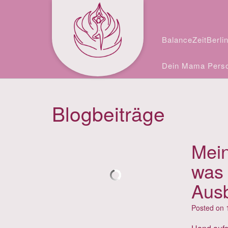
Skip
Facebook
Instagram
to
content
BalanceZeitBerli
Dein Mama Perso
Blogbeiträge
Mein
was 
Ausb
Posted on