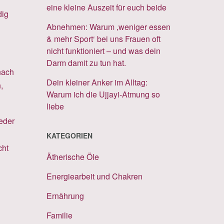
eine kleine Auszeit für euch beide
dig
Abnehmen: Warum ‚weniger essen
& mehr Sport‘ bei uns Frauen oft
nicht funktioniert – und was dein
Darm damit zu tun hat.
nach
Dein kleiner Anker im Alltag:
,
Warum ich die Ujjayi-Atmung so
liebe
ieder
KATEGORIEN
cht
Ätherische Öle
Energiearbeit und Chakren
Ernährung
Familie