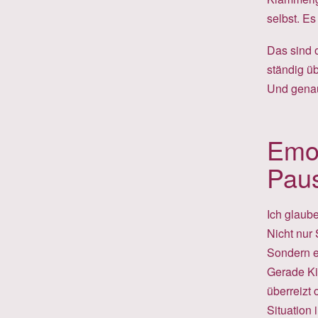
selbst. Es
Das sind o
ständig ü
Und genau 
Emot
Pau
Ich glaube
Nicht nur 
Sondern e
Gerade Kin
überreizt
Situation 