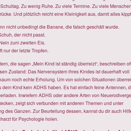
r Schultag. Zu wenig Ruhe. Zu viele Termine. Zu viele Menschen
rücke. Und plötzlich reicht eine Kleinigkeit aus, damit alles kippt
nn nicht unbedingt die Banane, die falsch geschält wurde.
chuh, der nicht passt.
Nein zum zweiten Eis.
t nur der letzte Tropfen.
ern, die sagen „Mein Kind ist ständig überreizt“, beschreiben of
sen Zustand: Das Nervensystem ihres Kindes ist dauerhaft voll
aum noch echte Erholung. Um von solchen Situationen überrei
s dein Kind kein ADHS haben. Es hat einfach feine Antennen, d
berladen. Inwiefern ADHS oder andere Arten von Neuerodiverg
stecken, zeigt sich verbunden mit anderen Themen und unter
ng des Ganzen. Zur Beurteilung dessen, kannst du dir auch Hilf
harzt für Psychologie holen.