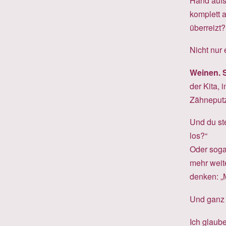
Hand aufs
komplett a
überreizt?
Nicht nur 
Weinen. S
der Kita,
Zähneputz
Und du ste
los?“
Oder sogar
mehr weit
denken: „M
Und ganz e
Ich glaube