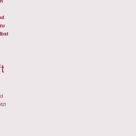
on
nd
 zu
lbst
t
nd
tzt