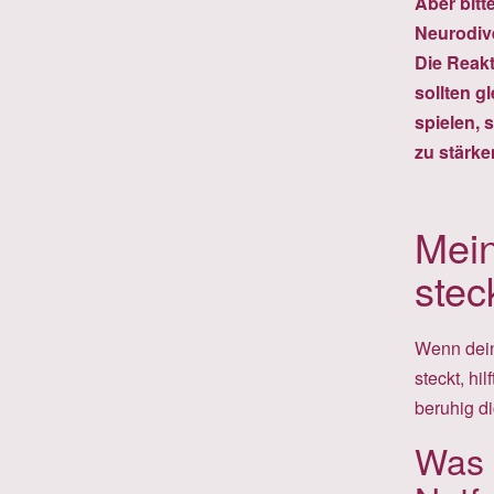
Aber bitt
Neurodiv
Die Reakt
sollten g
spielen, 
zu stärke
Mein
stec
Wenn dein
steckt, hi
beruhig d
Was 