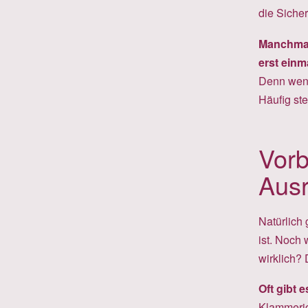
die Sicher
Manchmal 
erst ein
Denn wenn 
Häufig ste
Vorb
Ausr
Natürlich 
ist. Noch 
wirklich? 
Oft gibt 
Klammerige