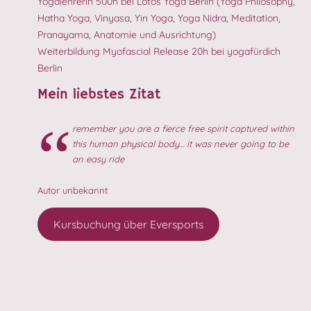
Yogalehrerin 500h bei Lotos Yoga Berlin (Yoga Philosophy,
Hatha Yoga, Vinyasa, Yin Yoga, Yoga Nidra, Meditation,
Pranayama, Anatomie und Ausrichtung)
Weiterbildung Myofascial Release 20h bei yogafürdich
Berlin
Mein liebstes Zitat
remember you are a fierce free spirit captured within
this human physical body… it was never going to be
an easy ride
Autor unbekannt
Kursbuchung über Eversports