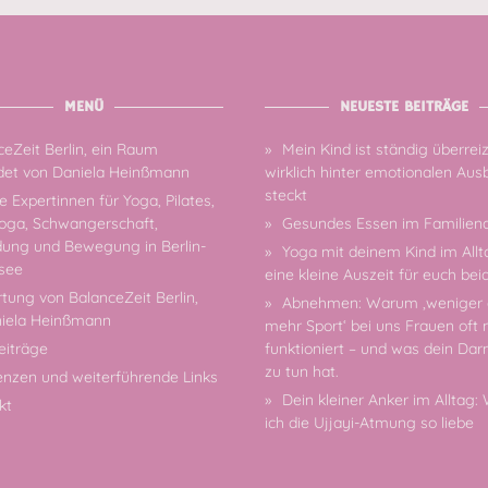
MENÜ
NEUESTE BEITRÄGE
eZeit Berlin, ein Raum
Mein Kind ist ständig überrei
et von Daniela Heinßmann
wirklich hinter emotionalen Au
steckt
 Expertinnen für Yoga, Pilates,
oga, Schwangerschaft,
Gesundes Essen im Familiena
dung und Bewegung in Berlin-
Yoga mit deinem Kind im Allt
see
eine kleine Auszeit für euch bei
tung von BalanceZeit Berlin,
Abnehmen: Warum ‚weniger 
niela Heinßmann
mehr Sport‘ bei uns Frauen oft 
eiträge
funktioniert – und was dein Da
zu tun hat.
enzen und weiterführende Links
Dein kleiner Anker im Alltag
kt
ich die Ujjayi-Atmung so liebe