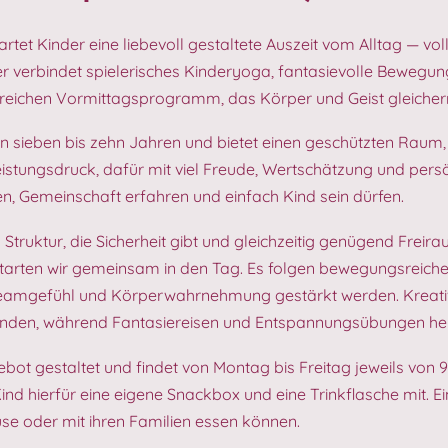
tet Kinder eine liebevoll gestaltete Auszeit vom Alltag — vo
erbindet spielerisches Kinderyoga, fantasievolle Bewegung
eichen Vormittagsprogramm, das Körper und Geist gleicher
on sieben bis zehn Jahren und bietet einen geschützten Raum
stungsdruck, dafür mit viel Freude, Wertschätzung und persön
en, Gemeinschaft erfahren und einfach Kind sein dürfen.
 Struktur, die Sicherheit gibt und gleichzeitig genügend Freir
arten wir gemeinsam in den Tag. Es folgen bewegungsreiche 
Teamgefühl und Körperwahrnehmung gestärkt werden. Kreativ
z finden, während Fantasiereisen und Entspannungsübungen hel
t gestaltet und findet von Montag bis Freitag jeweils von 9:
nd hierfür eine eigene Snackbox und eine Trinkflasche mit. Ei
se oder mit ihren Familien essen können.