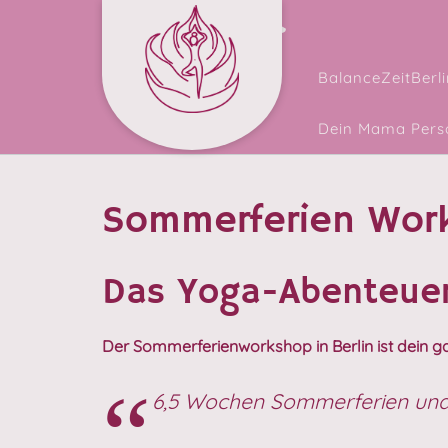
Skip
Facebook
Instagram
to
content
BalanceZeitBerli
Dein Mama Perso
Sommerferien Work
Das Yoga-Abenteue
Der Sommerferienworkshop in Berlin ist dein ga
6,5 Wochen Sommerferien und n