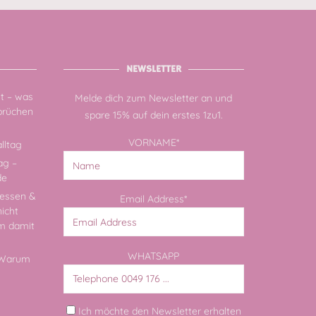
NEWSLETTER
zt – was
Melde dich zum Newsletter an und
sbrüchen
spare 15% auf dein erstes 1zu1.
VORNAME*
lltag
ag –
de
essen &
Email Address*
nicht
rm damit
WHATSAPP
: Warum
Ich möchte den Newsletter erhalten