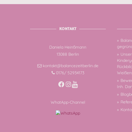
KONTAKT
Balanc
gegründ
Daniela Heinßmann
13088 Berlin
Unsere
Kindery
kontakt@balancezeitberlin.de
Rückbil
Weißen
0176/ 52934173
Bewer
Facebook
Instagram
Inh. Da
Blogb
Refer
WhatApp-Channel
Konta