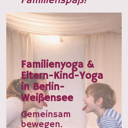
Familienspaß!
Familienyoga &
Eltern-Kind-Yoga
in Berlin-
Weißensee
Gemeinsam
bewegen.