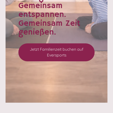
Gemeinsam
entspannen.
Gemeinsam Zeit
genießen.
Jetzt Familienzeit buchen auf
Eversports