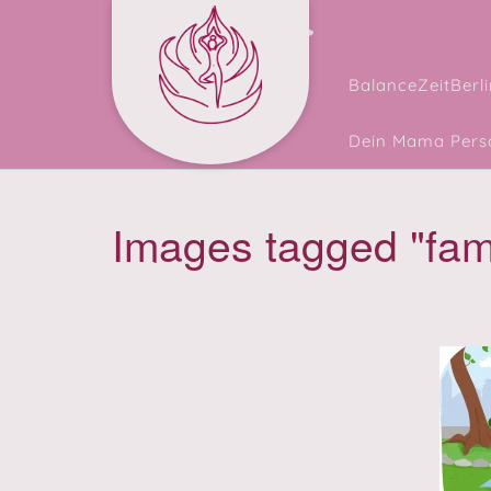
Skip
Facebook
Instagram
to
content
BalanceZeitBerli
Dein Mama Perso
Images tagged "fam