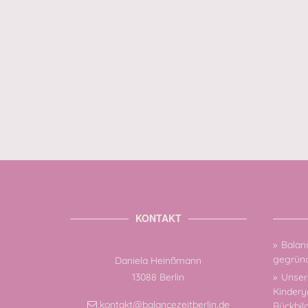
KONTAKT
Balanc
gegründ
Daniela Heinßmann
13088 Berlin
Unsere
Kindery
kontakt@balancezeitberlin.de
Rückbil