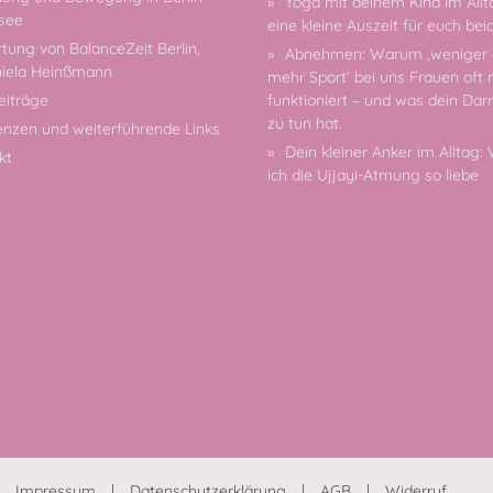
Yoga mit deinem Kind im Allt
see
eine kleine Auszeit für euch bei
tung von BalanceZeit Berlin,
Abnehmen: Warum ‚weniger 
niela Heinßmann
mehr Sport‘ bei uns Frauen oft 
eiträge
funktioniert – und was dein Da
zu tun hat.
enzen und weiterführende Links
Dein kleiner Anker im Alltag
kt
ich die Ujjayi-Atmung so liebe
Impressum
Datenschutzerklärung
AGB
Widerruf