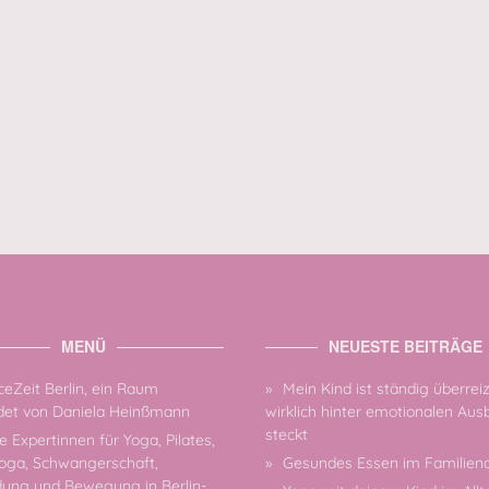
MENÜ
NEUESTE BEITRÄGE
eZeit Berlin, ein Raum
Mein Kind ist ständig überrei
et von Daniela Heinßmann
wirklich hinter emotionalen Au
steckt
 Expertinnen für Yoga, Pilates,
oga, Schwangerschaft,
Gesundes Essen im Familiena
dung und Bewegung in Berlin-