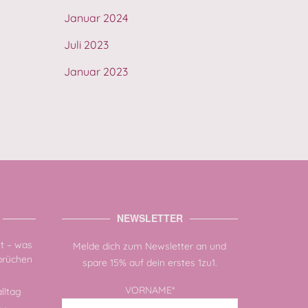
Januar 2024
Juli 2023
Januar 2023
NEWSLETTER
zt – was
Melde dich zum Newsletter an und
sbrüchen
spare 15% auf dein erstes 1zu1.
VORNAME*
lltag