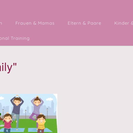
n
Frauen & Mamas
Eltern & Paare
Kinder 
nal Training
ily"