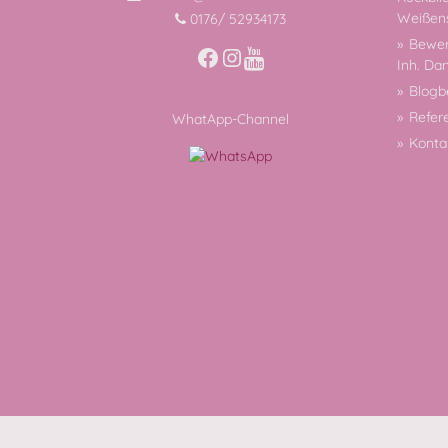
Weißen
0176/ 52934173
Bewer
Facebook
Instagram
Inh. Da
Blogb
Refer
WhatApp-Channel
Konta