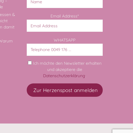
ag –
de
essen &
Email Address*
nicht
rm damit
WHATSAPP
: Warum
Ich möchte den Newsletter erhalten
und akzeptiere die
Datenschutzerklärung
.