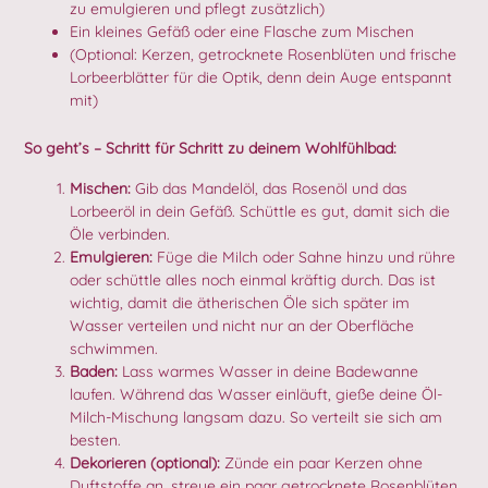
zu emulgieren und pflegt zusätzlich)
Ein kleines Gefäß oder eine Flasche zum Mischen
(Optional: Kerzen, getrocknete Rosenblüten und frische
Lorbeerblätter für die Optik, denn dein Auge entspannt
mit)
So geht’s – Schritt für Schritt zu deinem Wohlfühlbad:
Mischen:
Gib das Mandelöl, das Rosenöl und das
Lorbeeröl in dein Gefäß. Schüttle es gut, damit sich die
Öle verbinden.
Emulgieren:
Füge die Milch oder Sahne hinzu und rühre
oder schüttle alles noch einmal kräftig durch. Das ist
wichtig, damit die ätherischen Öle sich später im
Wasser verteilen und nicht nur an der Oberfläche
schwimmen.
Baden:
Lass warmes Wasser in deine Badewanne
laufen. Während das Wasser einläuft, gieße deine Öl-
Milch-Mischung langsam dazu. So verteilt sie sich am
besten.
Dekorieren (optional):
Zünde ein paar Kerzen ohne
Duftstoffe an, streue ein paar getrocknete Rosenblüten