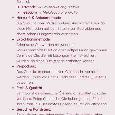
Beispiel:
Lavendel
→
Lavandula angustifolia
Teebaum
→
Melaleuca alternifolia
Herkunft & Anbaumethode
Bio-Qualität oder Wildsammlung sind vorzuziehen, da
diese Methoden auf den Einsatz von Pestiziden und
chemischen Düngemitteln verzichten.
Extraktionsmethode
Ätherische Öle werden meist durch
Wasserdampfdestillation oder Kaltpressung gewonnen.
Vermeide Öle, die mit Lösungsmitteln extrahiert
wurden, da diese Rückstände enthalten können.
Verpackung
Das Öl sollte in einer dunklen Glasflasche verkauft
werden, um es vor Licht zu schützen und die Qualität zu
bewahren.
Preis & Qualität
Sehr günstige ätherische Öle sind oft synthetisch oder
verdünnt. Reine ätherische Öle haben je nach Pflanze
ihren Preis, z. B. ist echtes Rosenöl teurer als Zitronenöl.
Geruch & Konsistenz
Ein hochwertiges ätherisches Öl riecht intensiv, aber