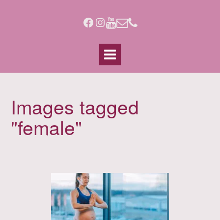
Skip
to
Facebook
Instagram
content
Images tagged
"female"