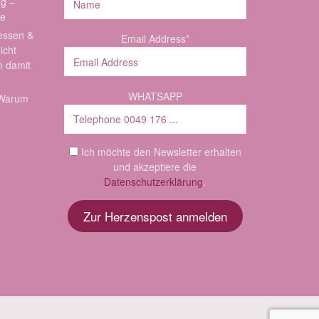
ag –
de
essen &
Email Address*
icht
m damit
WHATSAPP
: Warum
Ich möchte den Newsletter erhalten
und akzeptiere die
Datenschutzerklärung
.