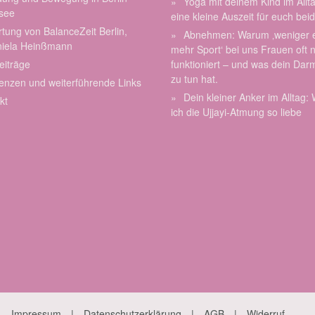
Yoga mit deinem Kind im Allt
see
eine kleine Auszeit für euch bei
tung von BalanceZeit Berlin,
Abnehmen: Warum ‚weniger 
niela Heinßmann
mehr Sport‘ bei uns Frauen oft n
eiträge
funktioniert – und was dein Dar
zu tun hat.
enzen und weiterführende Links
Dein kleiner Anker im Alltag
kt
ich die Ujjayi-Atmung so liebe
Impressum
Datenschutzerklärung
AGB
Widerruf