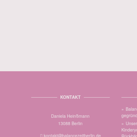
KONTAKT
Balan
gegründ
Daniela Heinßmann
13088 Berlin
Unser
Kindery
kontakt@balancezeitberlin.de
Rückbil