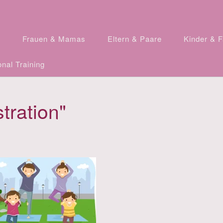
n
Frauen & Mamas
Eltern & Paare
Kinder & F
nal Training
tration"