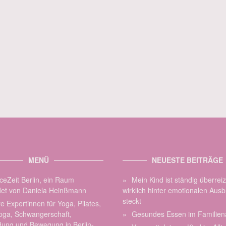
MENÜ
NEUESTE BEITRÄGE
ceZeit Berlin, ein Raum
Mein Kind ist ständig überrei
et von Daniela Heinßmann
wirklich hinter emotionalen Aus
steckt
e Expertinnen für Yoga, Pilates,
oga, Schwangerschaft,
Gesundes Essen im Familiena
dung und Bewegung in Berlin-