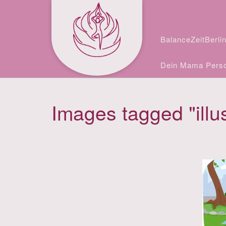
Skip
Facebook
Instagram
to
content
BalanceZeitBerli
Dein Mama Perso
Images tagged "illus