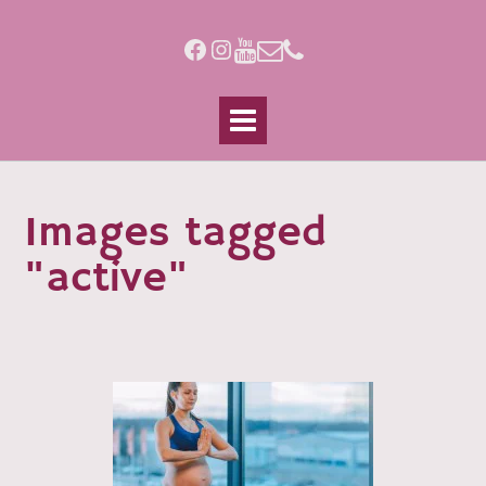
Skip
to
Facebook
Instagram
content
Images tagged
"active"