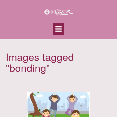
Skip
to
Facebook
Instagram
content
Images tagged
"bonding"