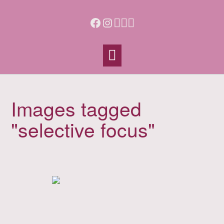
Skip
to
Facebook
Instagram
content
Images tagged
"selective focus"