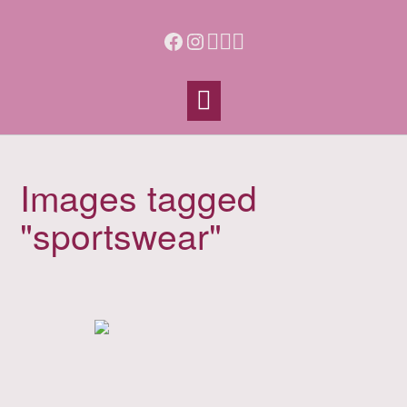
Skip
to
Facebook
Instagram
content
Images tagged
"sportswear"