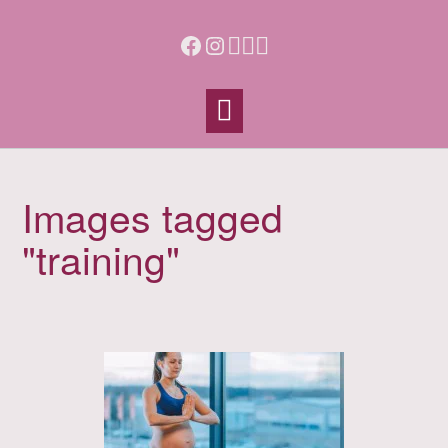
Skip
to
Facebook
Instagram
content
Images tagged
"training"