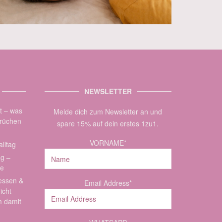
NEWSLETTER
zt – was
Melde dich zum Newsletter an und
brüchen
spare 15% auf dein erstes 1zu1.
VORNAME*
lltag
ag –
de
essen &
Email Address*
icht
m damit