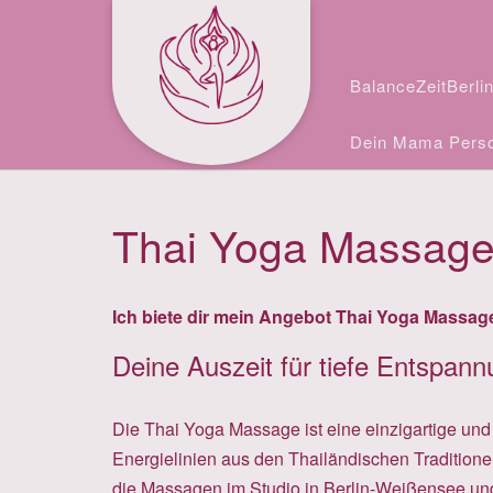
Skip
Facebook
Instagram
to
content
BalanceZeitBerli
Dein Mama Perso
Thai Yoga Massage
Ich biete dir mein Angebot Thai Yoga Massag
Deine Auszeit für tiefe Entspan
Die Thai Yoga Massage ist eine einzigartige un
Energielinien aus den Thailändischen Tradition
die Massagen im Studio in Berlin-Weißensee und