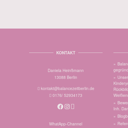
KONTAKT
Balan
gegründ
Daniela Heinßmann
13088 Berlin
Unser
Kindery
kontakt@balancezeitberlin.de
Rückbil
Weißen
0176/ 52934173
Bewer
Facebook
Instagram
Inh. Da
Blogb
Refer
WhatApp-Channel