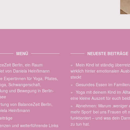
MENÜ
NEUESTE BEITRÄGE
ceZeit Berlin, ein Raum
Mein Kind ist ständig überrei
et von Daniela Heinßmann
wirklich hinter emotionalen Aus
steckt
e Expertinnen für Yoga, Pilates,
oga, Schwangerschaft,
Gesundes Essen im Familiena
dung und Bewegung in Berlin-
Yoga mit deinem Kind im Allt
see
eine kleine Auszeit für euch bei
tung von BalanceZeit Berlin,
Abnehmen: Warum ‚weniger 
niela Heinßmann
mehr Sport‘ bei uns Frauen oft n
eiträge
funktioniert – und was dein Dar
zu tun hat.
enzen und weiterführende Links