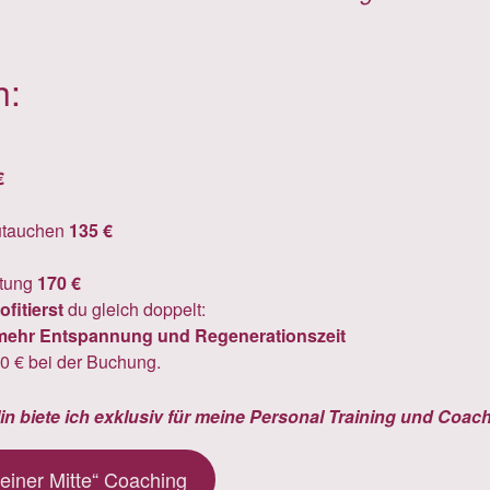
h:
€
zutauchen
135 €
htung
170 €
ofitierst
du gleich doppelt:
mehr Entspannung und Regenerationszeit
0 € bei der Buchung.
n biete ich exklusiv für meine Personal Training und Coac
einer Mitte“ Coaching