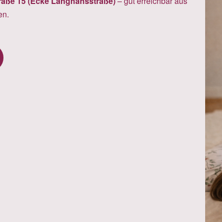
raße 15 (Ecke Langhansstraße)
– gut erreichbar aus
en.