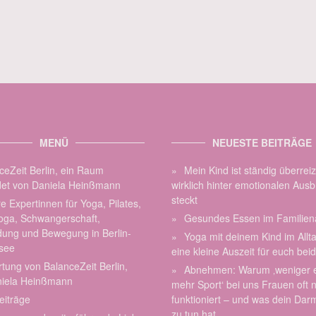
MENÜ
NEUESTE BEITRÄGE
ceZeit Berlin, ein Raum
Mein Kind ist ständig überrei
et von Daniela Heinßmann
wirklich hinter emotionalen Aus
steckt
e Expertinnen für Yoga, Pilates,
oga, Schwangerschaft,
Gesundes Essen im Familiena
dung und Bewegung in Berlin-
Yoga mit deinem Kind im Allt
see
eine kleine Auszeit für euch bei
tung von BalanceZeit Berlin,
Abnehmen: Warum ‚weniger 
niela Heinßmann
mehr Sport‘ bei uns Frauen oft n
eiträge
funktioniert – und was dein Dar
zu tun hat.