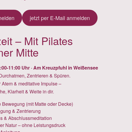
melden
jetzt per E-Mail anmelden
it – Mit Pilates
ner Mitte
0:00-11:00 Uhr · Am Kreuzpfuhl in Weißensee
m Durchatmen, Zentrieren & Spüren.
Atem & meditative Impulse –
e, Klarheit & Weite in dir.
e Bewegung (mit Matte oder Decke)
gung & Zentrierung
is & Abschlussmeditation
der Natur – ohne Leistungsdruck