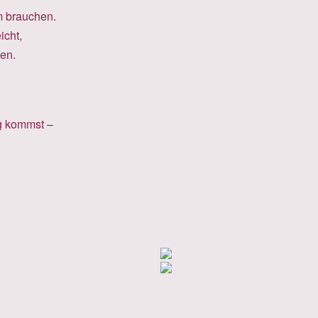
m brauchen.
icht,
en.
g kommst –