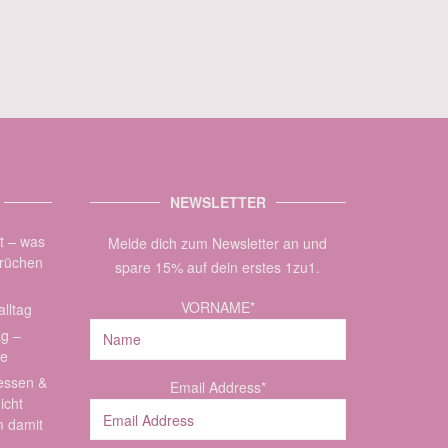
NEWSLETTER
zt – was
Melde dich zum Newsletter an und
brüchen
spare 15% auf dein erstes 1zu1.
VORNAME*
lltag
ag –
de
essen &
Email Address*
icht
m damit