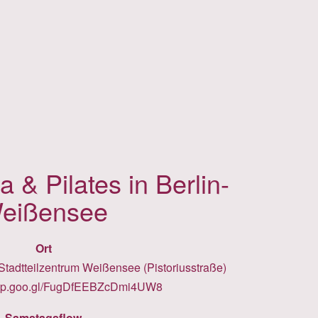
 & Pilates in Berlin-
eißensee
Ort
tadtteilzentrum Weißensee (Pistoriusstraße)
app.goo.gl/FugDfEEBZcDmi4UW8
Samstagsflow