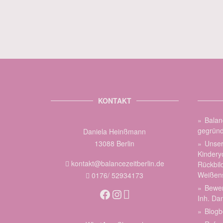
KONTAKT
Balan
gegründ
Daniela Heinßmann
13088 Berlin
Unser
Kindery
kontakt@balancezeitberlin.de
Rückbil
Weißen
0176/ 52934173
Bewer
Facebook
Instagram
Inh. Da
Blogb