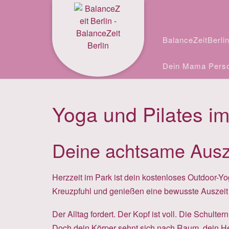
Skip
Facebook
Instagram
to
content
BalanceZeitBerli
Dein Mama Perso
Yoga und Pilates i
Deine achtsame Ausz
Herzzeit im Park ist dein kostenloses Outdoo
Kreuzpfuhl und genießen eine bewusste Auszeit i
Der Alltag fordert. Der Kopf ist voll. Die Schultern
Doch dein Körper sehnt sich nach Raum, dein H