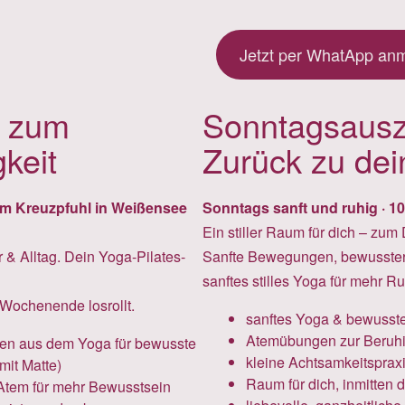
Jetzt per WhatApp an
a zum
Sonntagsausze
keit
Zurück zu dei
Am Kreuzpfuhl in Weißensee
Sonntags sanft und ruhig · 1
Ein stiller Raum für dich – zu
& Alltag. Dein Yoga-Pilates-
Sanfte Bewegungen, bewusster 
sanftes stilles Yoga für mehr Ruh
Wochenende losrollt.
sanftes Yoga & bewusst
Atemübungen zur Beruhi
nten aus dem Yoga für bewusste
kleine Achtsamkeitsprax
mit Matte)
Raum für dich, inmitten 
Atem für mehr Bewusstsein