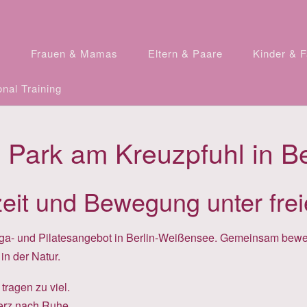
n
Frauen & Mamas
Eltern & Paare
Kinder & F
nal Training
m Park am Kreuzpfuhl in B
eit und Bewegung unter fr
r-Yoga- und Pilatesangebot in Berlin-Weißensee. Gemeinsam b
n der Natur.
 tragen zu viel.
erz nach Ruhe.