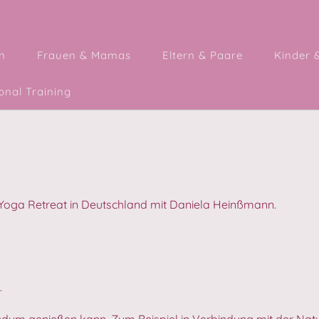
n
Frauen & Mamas
Eltern & Paare
Kinder 
nal Training
m Yoga Retreat in Deutschland mit Daniela Heinßmann.
.
undum genießen kann. Zum Beispiel in Verbindung mit der Nat