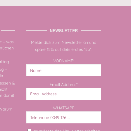
NEWSLETTER
zt – was
Melde dich zum Newsletter an und
sbrüchen
spare 15% auf dein erstes 1zu1.
VORNAME*
lltag
ag –
de
essen &
Email Address*
nicht
rm damit
WHATSAPP
: Warum
Ich möchte den Newsletter erhalten