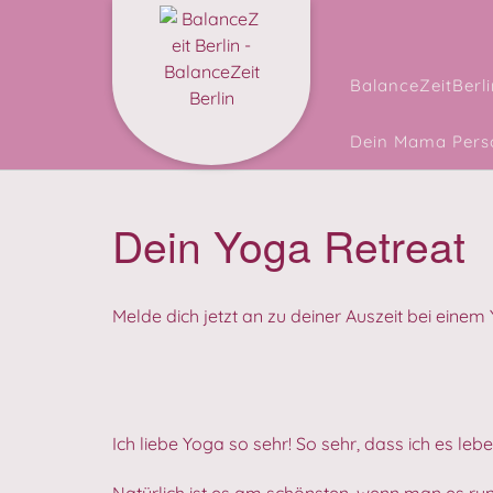
Skip
Facebook
Instagram
to
content
BalanceZeitBerli
Dein Mama Perso
Dein Yoga Retreat
Melde dich jetzt an zu deiner Auszeit bei eine
Ich liebe Yoga so sehr! So sehr, dass ich es lebe
Natürlich ist es am schönsten, wenn man es r