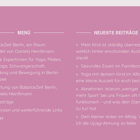
MENÜ
NEUESTE BEITRÄGE
eZeit Berlin, ein Raum
Mein Kind ist ständig überrei
et von Daniela Heinßmann
wirklich hinter emotionalen Au
steckt
 Expertinnen für Yoga, Pilates,
oga, Schwangerschaft,
Gesundes Essen im Familiena
dung und Bewegung in Berlin-
Yoga mit deinem Kind im Allt
see
eine kleine Auszeit für euch bei
tung von BalanceZeit Berlin,
Abnehmen: Warum ‚weniger 
niela Heinßmann
mehr Sport‘ bei uns Frauen oft 
eiträge
funktioniert – und was dein Da
zu tun hat.
enzen und weiterführende Links
Dein kleiner Anker im Alltag
kt
ich die Ujjayi-Atmung so liebe