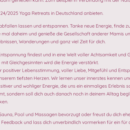
2024/2025 Yoga Retreats in Deutschland anbieten.
abfallen lassen und entspannen. Tanke neue Energie, finde zu
ie mal daheim und genieße die Gesellschaft anderer Mamis un
nissen, Wanderungen und ganz viel Zeit für dich.
 Entspannung findest und in eine Welt voller Achtsamkeit und G
 mit Gleichgesinnten wird die Energie verstärkt.
r positiver Lebensstimmung, voller Liebe, Mitgefühl und Ents
 unserem tiefsten Herzen. Wir lernen unser innerstes kennen un
iver und wohliger Energie, die uns ein einmaliges Erlebnis sc
mt, sondern soll dich auch danach noch in deinem Alltag begl
ken.
 Sauna, Pool und Massagen bevorzugt oder freust du dich ehe
eedback und lass dich unverbindlich vormerken für ein für 