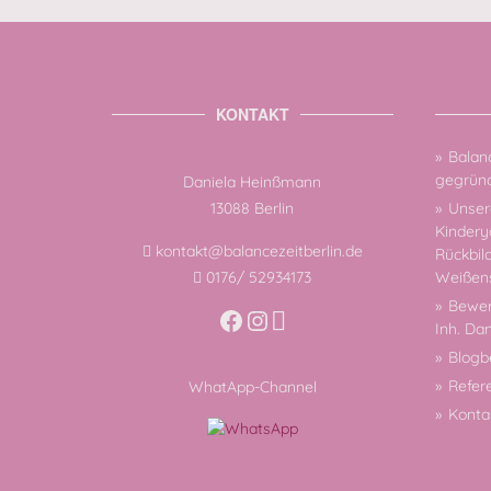
KONTAKT
Balanc
gegründ
Daniela Heinßmann
13088 Berlin
Unsere
Kindery
kontakt@balancezeitberlin.de
Rückbil
Weißen
0176/ 52934173
Bewer
Facebook
Instagram
Inh. Da
Blogb
Refer
WhatApp-Channel
Konta