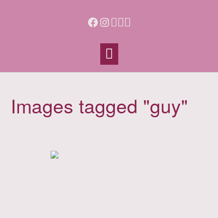
Skip
to
Facebook
Instagram
content
Images tagged "guy"