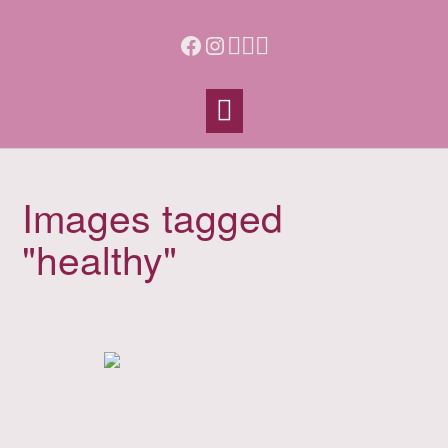
Skip
to
Facebook
Instagram
content
Images tagged
"healthy"