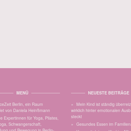
MENÜ
NEUESTE BEITRÄGE
ceZeit Berlin, ein Raum
Mein Kind ist ständig überrei
et von Daniela Heinßmann
wirklich hinter emotionalen Aus
steckt
e Expertinnen für Yoga, Pilates,
oga, Schwangerschaft,
Gesundes Essen im Familiena
dung und Bewegung in Berlin-