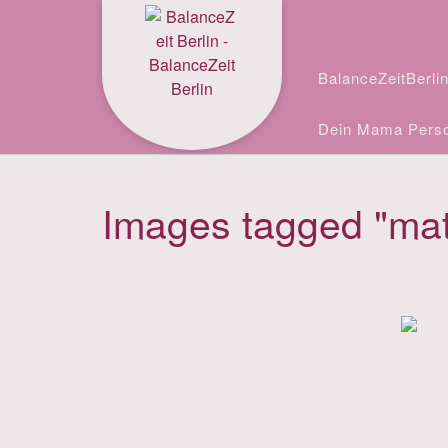
Skip
Facebook
Instagram
to
content
BalanceZeitBerli
Dein Mama Perso
Images tagged "mat