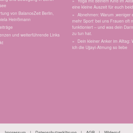
Yoga mit deinem Kind im Allt
see
eine kleine Auszeit für euch bei
tung von BalanceZeit Berlin,
Abnehmen: Warum ‚weniger 
niela Heinßmann
mehr Sport‘ bei uns Frauen oft n
eiträge
funktioniert – und was dein Dar
zu tun hat.
enzen und weiterführende Links
Dein kleiner Anker im Alltag
kt
ich die Ujjayi-Atmung so liebe
Impressum
Datenschutzerklärung
AGB
Widerruf