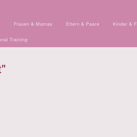
n
Frauen & Mamas
Eltern & Paare
Kinder & F
nal Training
"