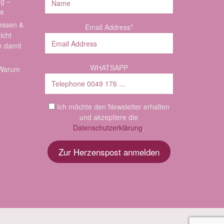
ag –
de
essen &
Email Address*
icht
m damit
WHATSAPP
: Warum
Ich möchte den Newsletter erhalten
und akzeptiere die
Datenschutzerklärung
.