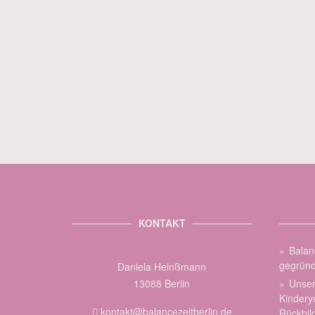
KONTAKT
Balan
gegründ
Daniela Heinßmann
13088 Berlin
Unser
Kindery
kontakt@balancezeitberlin.de
Rückbil