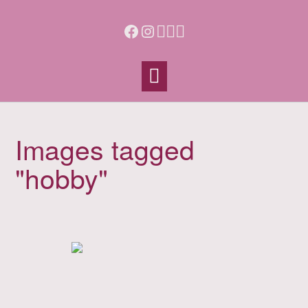
Skip
to
Facebook
Instagram
content
Images tagged
"hobby"