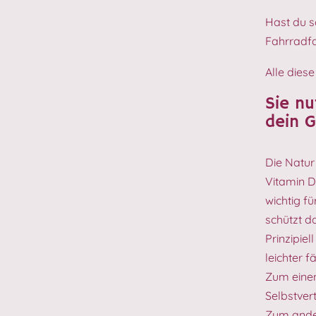
Hast du s
Fahrradf
Alle dies
Sie nu
dein G
Die Natur 
Vitamin D
wichtig f
schützt d
Prinzipie
leichter f
Zum einen
Selbstver
Zum ande