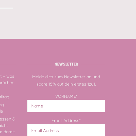
NEWSLETTER
zt – was
Melde dich zum Newsletter an und
sbrüchen
spare 15% auf dein erstes 1zu1.
VORNAME*
lltag
ag –
de
essen &
Email Address*
nicht
rm damit