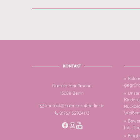
KONTAKT
Balanc
gegründ
Daniela Heinßmann
13088 Berlin
Unsere
Kindery
kontakt@balancezeitberlin.de
Rückbil
Weißen
0176/ 52934173
Bewer
Facebook
Instagram
Inh. Da
Blogb