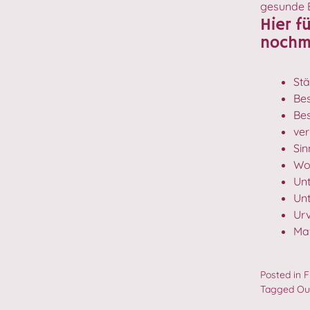
gesunde 
Hier f
nochm
St
Bes
Be
ve
Sin
Woh
Unt
Un
Urv
Ma
Posted in
F
Tagged
Ou