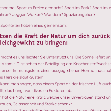
chonmal Sport im Freien gemacht? Sport im Park? Sport im 
ahren? Joggen Walken? Wandern? Spazierengehen?
e Sportarten haben eines gemeinsam:
tzen die Kraft der Natur um dich zurück
leichgewicht zu bringen!
macht es uns leichter. Sie Unterstützt uns. Die Sonne liefert un
. Vitamin D ist neben der Beteiligung am Knochenstoffwechse
ür unser Immunsystem, einen ausgeglichenen Hormonhaushal
as Herzkreislauf-System.
ll kann man sagen, dass einem Sport an der frischen Luft auc
ällt, das hängt von diversen Faktoren ab.
 hat die Natur eine Kraft, welche unser Urvertrauen stärkt u
trauen, Gelassenheit und Stärke schenkt.
ren ist die Sauerstoffaufnahme verbessert gegenüber dem 