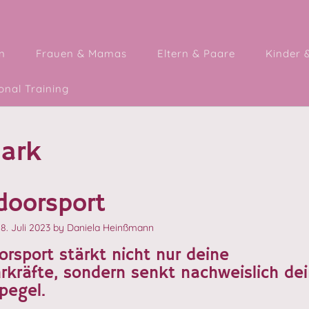
n
Frauen & Mamas
Eltern & Paare
Kinder 
nal Training
ark
doorsport
18. Juli 2023
by
Daniela Heinßmann
rsport stärkt nicht nur deine
kräfte, sondern senkt nachweislich de
pegel.