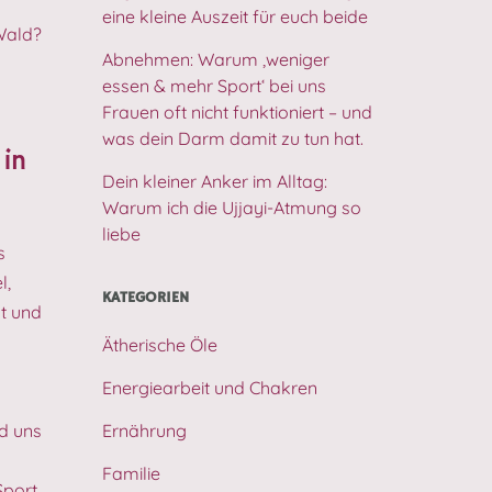
eine kleine Auszeit für euch beide
Wald?
Abnehmen: Warum ‚weniger
essen & mehr Sport‘ bei uns
Frauen oft nicht funktioniert – und
was dein Darm damit zu tun hat.
 in
Dein kleiner Anker im Alltag:
Warum ich die Ujjayi-Atmung so
liebe
s
l,
KATEGORIEN
t und
Ätherische Öle
h
Energiearbeit und Chakren
Ernährung
nd uns
Familie
Sport