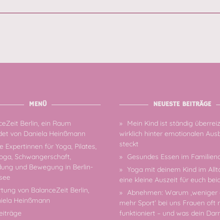
MENÜ
NEUESTE BEITRÄGE
eZeit Berlin, ein Raum
Mein Kind ist ständig überrei
et von Daniela Heinßmann
wirklich hinter emotionalen Au
steckt
 Expertinnen für Yoga, Pilates,
oga, Schwangerschaft,
Gesundes Essen im Familiena
dung und Bewegung in Berlin-
Yoga mit deinem Kind im Allt
see
eine kleine Auszeit für euch bei
tung von BalanceZeit Berlin,
Abnehmen: Warum ‚weniger 
niela Heinßmann
mehr Sport‘ bei uns Frauen oft 
eiträge
funktioniert – und was dein Da