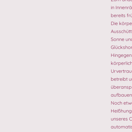
in Innenr
bereits f
Die körpe
Ausschütt
Sonne und
Glücksho
Hingegen 
körperlic
Urvertrau
betreibt 
überanspr
aufbauen
Noch etwa
Heißhunge
unseres C
automatis