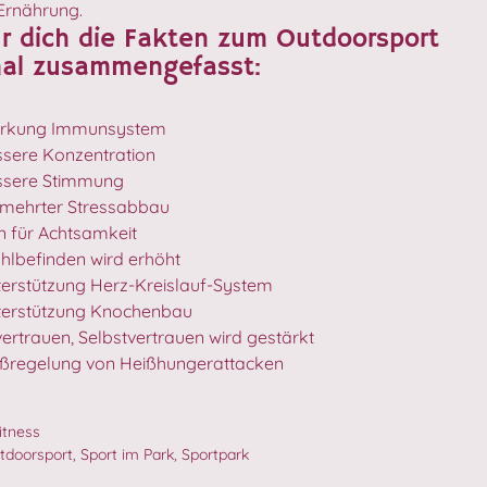
Ernährung.
ür dich die Fakten zum Outdoorsport
al zusammengefasst:
ärkung Immunsystem
sere Konzentration
ssere Stimmung
rmehrter Stressabbau
n für Achtsamkeit
lbefinden wird erhöht
erstützung Herz-Kreislauf-System
terstützung Knochenbau
ertrauen, Selbstvertrauen wird gestärkt
ßregelung von Heißhungerattacken
itness
tdoorsport
,
Sport im Park
,
Sportpark