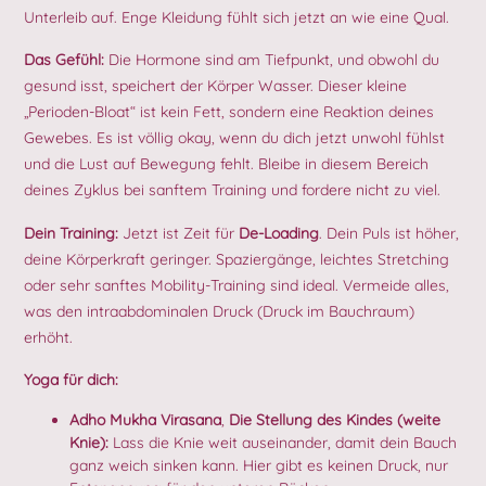
Unterleib auf. Enge Kleidung fühlt sich jetzt an wie eine Qual.
Das Gefühl:
Die Hormone sind am Tiefpunkt, und obwohl du
gesund isst, speichert der Körper Wasser. Dieser kleine
„Perioden-Bloat“ ist kein Fett, sondern eine Reaktion deines
Gewebes. Es ist völlig okay, wenn du dich jetzt unwohl fühlst
und die Lust auf Bewegung fehlt. Bleibe in diesem Bereich
deines Zyklus bei sanftem Training und fordere nicht zu viel.
Dein Training:
Jetzt ist Zeit für
De-Loading
. Dein Puls ist höher,
deine Körperkraft geringer. Spaziergänge, leichtes Stretching
oder sehr sanftes Mobility-Training sind ideal. Vermeide alles,
was den intraabdominalen Druck (Druck im Bauchraum)
erhöht.
Yoga für dich:
Adho Mukha Virasana
,
Die Stellung des Kindes (weite
Knie):
Lass die Knie weit auseinander, damit dein Bauch
ganz weich sinken kann. Hier gibt es keinen Druck, nur