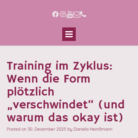
Skip
to
Facebook
Instagram
content
Training im Zyklus:
Wenn die Form
plötzlich
„verschwindet“ (und
warum das okay ist)
Posted on
30. Dezember 2025
by
Daniela Heinßmann