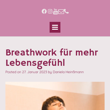
Skip
to
Facebook
Instagram
content
Breathwork für mehr
Lebensgefühl
Posted on
27. Januar 2023
by
Daniela Heinßmann