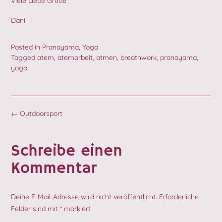
Viele Liebe Grüße
Dani
Posted in
Pranayama
,
Yoga
Tagged
atem
,
atemarbeit
,
atmen
,
breathwork
,
pranayama
,
yoga
Post
←
Outdoorsport
navigation
Schreibe einen
Kommentar
Deine E-Mail-Adresse wird nicht veröffentlicht.
Erforderliche
Felder sind mit
*
markiert