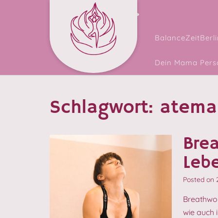
Skip
Facebook
Instagram
to
content
BalanceZeitBerli
Dein Mama Perso
Schlagwort:
atema
Bre
Leb
Posted on
Breathwo
wie auch