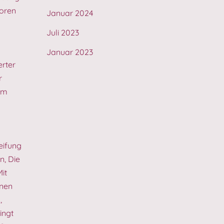
oren
Januar 2024
Juli 2023
Januar 2023
erter
r
um
eifung
n, Die
it
nnen
,
ingt