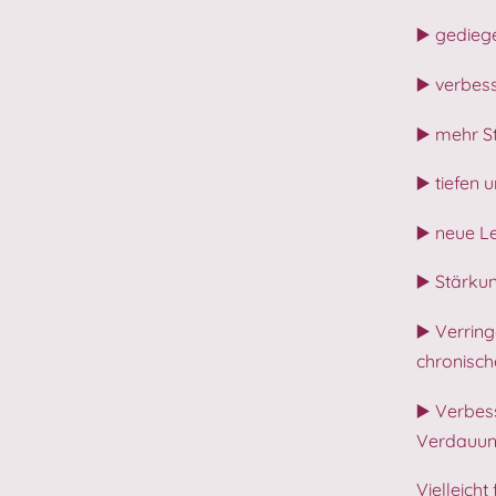
▶️ gedie
▶️ verbe
▶️ mehr St
▶️ tiefen
▶️ neue L
▶️ Stärku
▶️ Verrin
chronisch
▶️ Verbes
Verdauu
Vielleich