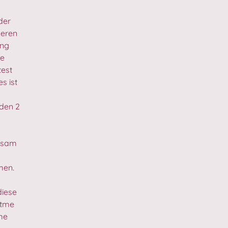
der
deren
ung
de
test
s ist
den 2
ngsam
men.
diese
Atme
hme