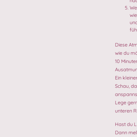
nac
Wen
wie
und
füh
Diese Atm
wie du möc
10 Minute
Ausatmung
Ein kleine
Schau, da
anspannst
Lege gern
unteren 
Hast du L
Dann meld