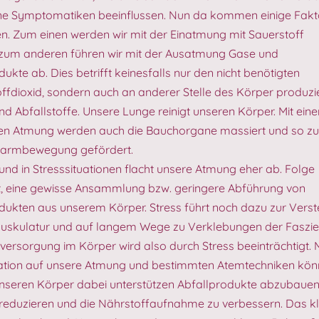
ne Symptomatiken beeinflussen. Nun da kommen einige Fakt
 Zum einen werden wir mit der Einatmung mit Sauerstoff
 zum anderen führen wir mit der Ausatmung Gase und
ukte ab. Dies betrifft keinesfalls nur den nicht benötigten
ffdioxid, sondern auch an anderer Stelle des Körper produzi
d Abfallstoffe. Unsere Lunge reinigt unseren Körper. Mit eine
fen Atmung werden auch die Bauchorgane massiert und so z
 Darmbewegung gefördert.
 und in Stresssituationen flacht unsere Atmung eher ab. Folge
t, eine gewisse Ansammlung bzw. geringere Abführung von
dukten aus unserem Körper. Stress führt noch dazu zur Verst
uskulatur und auf langem Wege zu Verklebungen der Faszie
versorgung im Körper wird also durch Stress beeinträchtigt. M
ation auf unsere Atmung und bestimmten Atemtechniken kö
unseren Körper dabei unterstützen Abfallprodukte abzubauen
 reduzieren und die Nährstoffaufnahme zu verbessern. Das kl