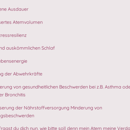
gene Ausdauer
ssertes Atemvolumen
ressresilienz
 und auskömmlichen Schlaf
ebensenergie
ng der Abwehrkräfte
gerung von gesundheitlichen Beschwerden bei z.B. Asthma od
er Bronchitis
serung der Nährstoffversorgung Minderung von
ngsbeschwerden
t fragst du dich nun, wie bitte soll denn mein Atem meine Ver