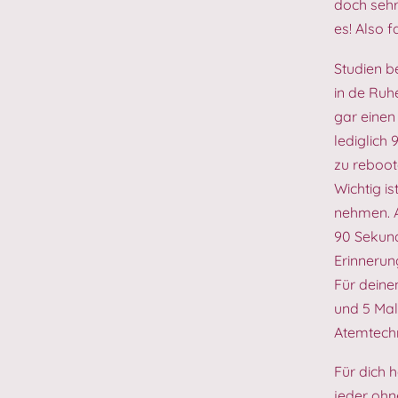
doch sehr 
es! Also 
Studien b
in de Ruh
gar einen
lediglich
zu reboot
Wichtig i
nehmen. A
90 Sekund
Erinnerun
Für deine
und 5 Mal
Atemtechn
Für dich 
jeder ohn