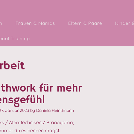
n
Frauen & Mamas
Eltern & Paare
Kinder 
nal Training
rbeit
athwork für mehr
ensgefühl
27. Januar 2023
by
Daniela Heinßmann
rk / Atemtechniken / Pranayama,
 immer du es nennen magst.