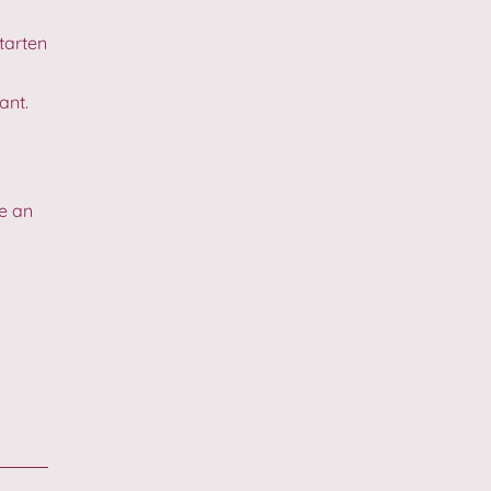
tarten
ant.
se an