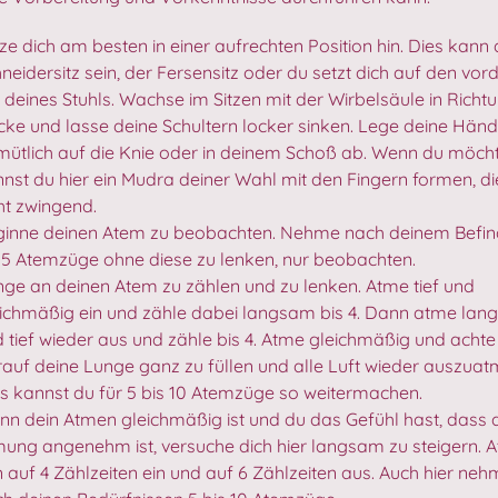
ze dich am besten in einer aufrechten Position hin. Dies kann 
neidersitz sein, der Fersensitz oder du setzt dich auf den vor
l deines Stuhls. Wachse im Sitzen mit der Wirbelsäule in Richt
ke und lasse deine Schultern locker sinken. Lege deine Hän
ütlich auf die Knie oder in deinem Schoß ab. Wenn du möch
nst du hier ein Mudra deiner Wahl mit den Fingern formen, die
ht zwingend.
ginne deinen Atem zu beobachten. Nehme nach deinem Befin
 5 Atemzüge ohne diese zu lenken, nur beobachten.
ge an deinen Atem zu zählen und zu lenken. Atme tief und
ichmäßig ein und zähle dabei langsam bis 4. Dann atme la
 tief wieder aus und zähle bis 4. Atme gleichmäßig und achte
auf deine Lunge ganz zu füllen und alle Luft wieder auszuat
s kannst du für 5 bis 10 Atemzüge so weitermachen.
n dein Atmen gleichmäßig ist und du das Gefühl hast, dass 
ung angenehm ist, versuche dich hier langsam zu steigern. 
 auf 4 Zählzeiten ein und auf 6 Zählzeiten aus. Auch hier ne