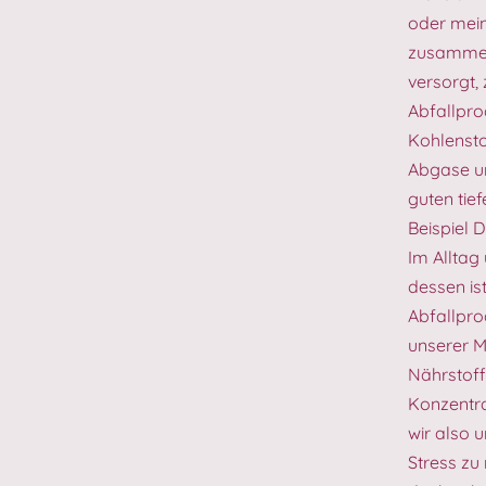
oder mei
zusammen.
versorgt,
Abfallprod
Kohlensto
Abgase un
guten tie
Beispiel
Im Alltag
dessen is
Abfallpro
unserer M
Nährstoff
Konzentr
wir also 
Stress zu