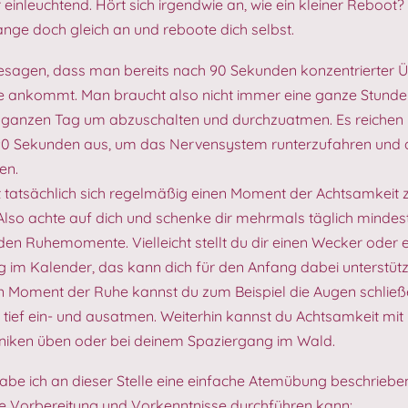
einleuchtend. Hört sich irgendwie an, wie ein kleiner Reboot? 
fange doch gleich an und reboote dich selbst.
esagen, dass man bereits nach 90 Sekunden konzentrierter 
e ankommt. Man braucht also nicht immer eine ganze Stunde
 ganzen Tag um abzuschalten und durchzuatmen. Es reichen
 90 Sekunden aus, um das Nervensystem runterzufahren und 
en.
st tatsächlich sich regelmäßig einen Moment der Achtsamkeit 
lso achte auf dich und schenke dir mehrmals täglich mindes
en Ruhemomente. Vielleicht stellt du dir einen Wecker oder 
g im Kalender, das kann dich für den Anfang dabei unterstütz
n Moment der Ruhe kannst du zum Beispiel die Augen schlie
 tief ein- und ausatmen. Weiterhin kannst du Achtsamkeit mit
iken üben oder bei deinem Spaziergang im Wald.
habe ich an dieser Stelle eine einfache Atemübung beschrieben
e Vorbereitung und Vorkenntnisse durchführen kann: