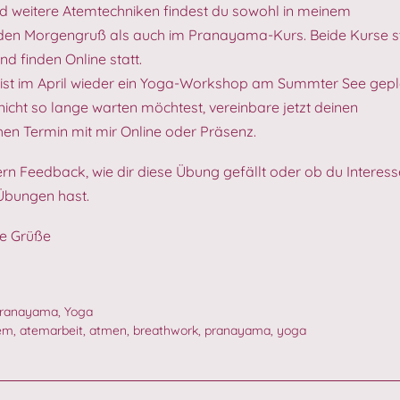
d weitere Atemtechniken findest du sowohl in meinem
n Morgengruß als auch im Pranayama-Kurs. Beide Kurse s
nd finden Online statt.
 ist im April wieder ein Yoga-Workshop am Summter See gepl
icht so lange warten möchtest, vereinbare jetzt deinen
hen Termin mit mir Online oder Präsenz.
ern Feedback, wie dir diese Übung gefällt oder ob du Interes
Übungen hast.
be Grüße
ranayama
,
Yoga
em
,
atemarbeit
,
atmen
,
breathwork
,
pranayama
,
yoga