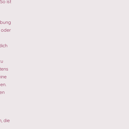
So ist
Übung
 oder
dich
zu
tens
eine
en.
ßen
, die