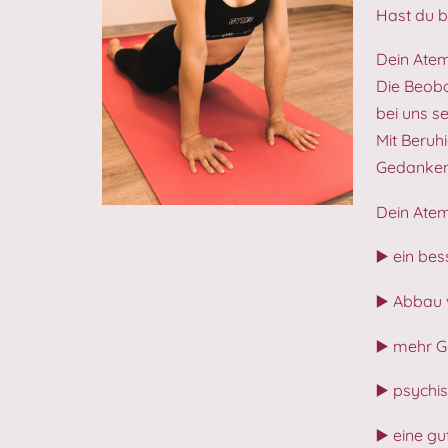
Hast du b
Dein Atem
Die Beoba
bei uns 
Mit Beruh
Gedanken
Dein Atem
▶️ ein be
▶️ Abbau 
▶️ mehr G
▶️ psychi
▶️ eine g