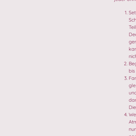
Set
Sch
Tei
Dec
gem
kan
nic
Be
bis
Fan
gle
und
dar
Die
Wen
Atm
nun