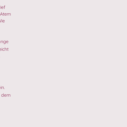
ief
 Atem
Wie
ange
eicht
e
in.
f dem