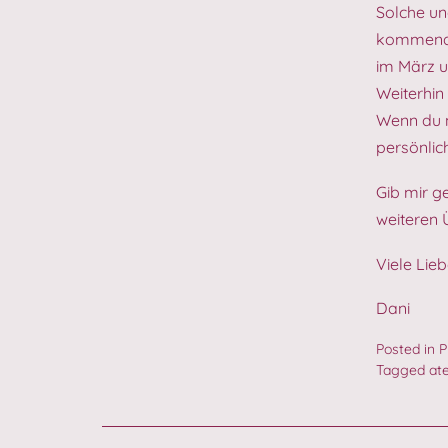
Solche un
kommende
im März u
Weiterhin
Wenn du n
persönlic
Gib mir g
weiteren 
Viele Lie
Dani
Posted in
P
Tagged
at