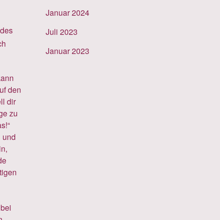
Januar 2024
 des
Juli 2023
ch
Januar 2023
kann
auf den
l dir
ge zu
s!“
n und
in,
de
tigen
bei
n