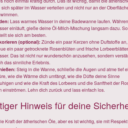
es noch einmal kräftig durch. Das ist wichtig, damit die ätherisc
 sich später im Wasser verteilen und nicht nur an der Oberfläch
hwimmen.
den:
Lass warmes Wasser in deine Badewanne laufen. Währen
ser einläuft, gieße deine Öl-Milch-Mischung langsam dazu. So
teilt sie sich am besten.
orieren (optional):
Zünde ein paar Kerzen ohne Duftstoffe an,
eue ein paar getrocknete Rosenblüten und frische Lorbeerblätter
ser. Das ist nicht nur wunderschön anzusehen, sondern verstä
h das sinnliche Erlebnis.
nießen:
Steig in die Wanne, schließe die Augen und atme tief e
re, wie die Wärme dich umfängt, wie die Düfte deine Sinne
uhigen und wie die Kraft des Lorbeers und die Sanftheit der Ro
h einströmen. Lehn dich zurück und lass einfach los.
iger Hinweis für deine Sicherhe
die Kraft der ätherischen Öle, aber es ist wichtig, sie mit Respek