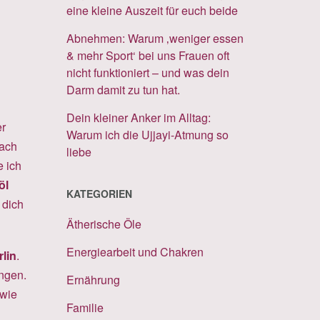
eine kleine Auszeit für euch beide
Abnehmen: Warum ‚weniger essen
& mehr Sport‘ bei uns Frauen oft
nicht funktioniert – und was dein
Darm damit zu tun hat.
Dein kleiner Anker im Alltag:
er
Warum ich die Ujjayi-Atmung so
nach
liebe
e ich
öl
KATEGORIEN
 dich
Ätherische Öle
Energiearbeit und Chakren
lin
.
ingen.
Ernährung
 wie
Familie