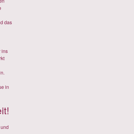
hen
e
d das
 ins
rkt
in.
se in
it!
t und