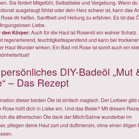
nen. Sie fördert Mitgefühl, Selbstliebe und Vergebung. Wenn du
tional ausgelaugt fühlst oder dein Herz schwer ist, kann das 
 Rose dir helfen, Sanftheit und Heilung zu erfahren. Es ist das Ö
ingungslosen Liebe.
 den Körper:
Auch für die Haut ist Rosenöl ein wahrer Schatz.
kt regenerierend, feuchtigkeitsspendend und kann bei trockener
fer Haut Wunder wirken. Ein Bad mit Rose ist somit auch ein kle
önheitsritual!
 persönliches DIY-Badeöl „Mut 
e“ – Das Rezept
ation dieser beiden Öle ist einfach magisch. Der Lorbeer gibt d
e Rose hüllt dich in Liebe ein. Und das Beste? Mit diesem Reze
 sich die ätherischen Öle dank der Milch/Sahne wunderbar im
, pflegen deine Haut zart und duftintensiv, ohne einen öligen 
assen.