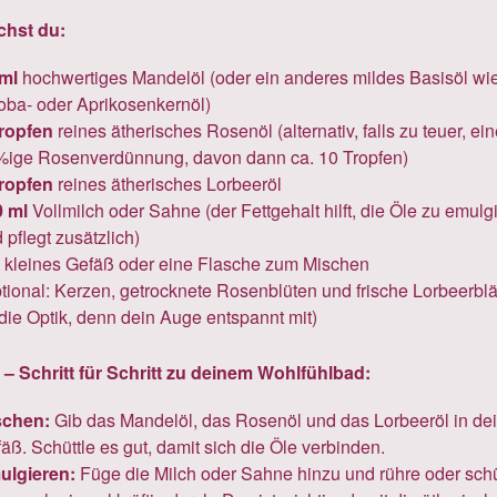
chst du:
ml
hochwertiges Mandelöl (oder ein anderes mildes Basisöl wi
oba- oder Aprikosenkernöl)
ropfen
reines ätherisches Rosenöl (alternativ, falls zu teuer, ei
ige Rosenverdünnung, davon dann ca. 10 Tropfen)
ropfen
reines ätherisches Lorbeeröl
0 ml
Vollmilch oder Sahne (der Fettgehalt hilft, die Öle zu emulg
 pflegt zusätzlich)
 kleines Gefäß oder eine Flasche zum Mischen
tional: Kerzen, getrocknete Rosenblüten und frische Lorbeerblä
 die Optik, denn dein Auge entspannt mit)
 – Schritt für Schritt zu deinem Wohlfühlbad:
schen:
Gib das Mandelöl, das Rosenöl und das Lorbeeröl in de
äß. Schüttle es gut, damit sich die Öle verbinden.
ulgieren:
Füge die Milch oder Sahne hinzu und rühre oder schü