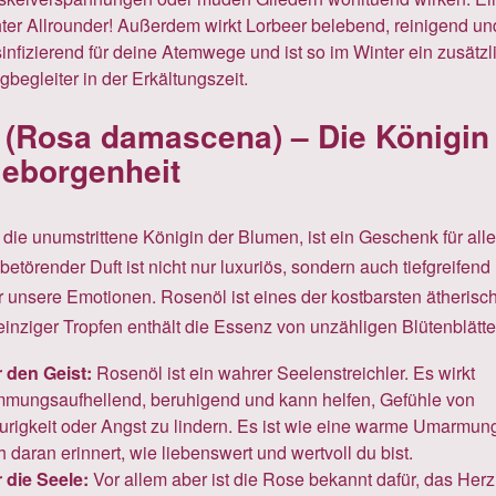
ter Allrounder! Außerdem wirkt Lorbeer belebend, reinigend un
infizierend für deine Atemwege und ist so im Winter ein zusätzl
begleiter in der Erkältungszeit.
 (Rosa damascena) – Die Königin
Geborgenheit
die unumstrittene Königin der Blumen, ist ein Geschenk für alle
 betörender Duft ist nicht nur luxuriös, sondern auch tiefgreifend
r unsere Emotionen. Rosenöl ist eines der kostbarsten ätherisc
einziger Tropfen enthält die Essenz von unzähligen Blütenblätte
 den Geist:
Rosenöl ist ein wahrer Seelenstreichler. Es wirkt
mmungsaufhellend, beruhigend und kann helfen, Gefühle von
urigkeit oder Angst zu lindern. Es ist wie eine warme Umarmung
h daran erinnert, wie liebenswert und wertvoll du bist.
 die Seele:
Vor allem aber ist die Rose bekannt dafür, das Herz