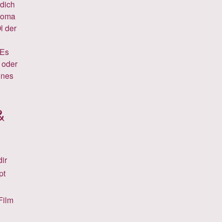
 dich
Aroma
l der
 Es
 oder
ines
&
ir
pt
Film