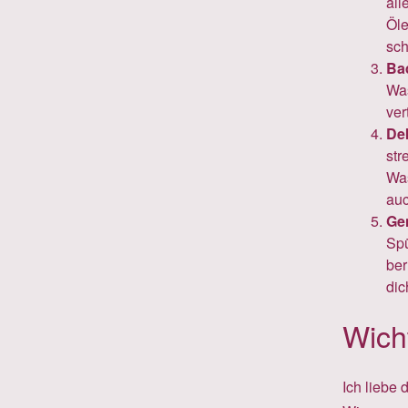
all
Öle
sc
Ba
Was
ver
Dek
str
Was
auc
Ge
Spü
ber
dic
Wicht
Ich liebe 