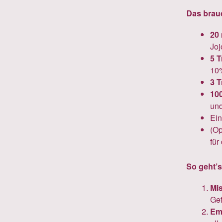
Das brau
20 
Joj
5 T
10%
3 T
10
und
Ein
(Op
für
So geht’s
Mi
Gef
Em