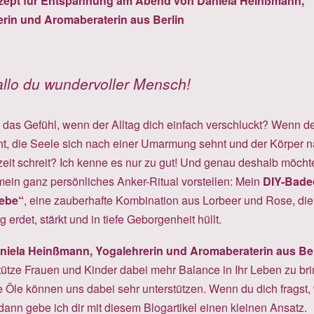
zept für Entspannung am Abend von Daniela Heinßmann,
rin und Aromaberaterin aus Berlin
llo du wundervoller Mensch!
 das Gefühl, wenn der Alltag dich einfach verschluckt? Wenn d
ht, die Seele sich nach einer Umarmung sehnt und der Körper 
zeit schreit? Ich kenne es nur zu gut! Und genau deshalb möcht
 mein ganz persönliches Anker-Ritual vorstellen: Mein
DIY-Bade
iebe“
, eine zauberhafte Kombination aus Lorbeer und Rose, die
ig erdet, stärkt und in tiefe Geborgenheit hüllt.
niela Heinßmann, Yogalehrerin und Aromaberaterin aus Ber
stütze Frauen und Kinder dabei mehr Balance in Ihr Leben zu br
e Öle können uns dabei sehr unterstützen. Wenn du dich fragst,
dann gebe ich dir mit diesem Blogartikel einen kleinen Ansatz.