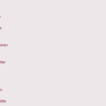
e
ne
ieren
tter
in
ttle