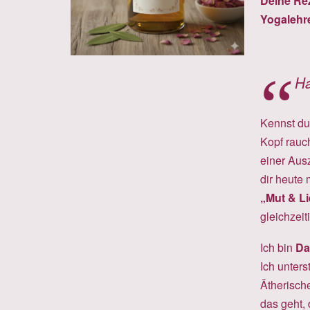
Deine Re
Yogalehre
Ha
Kennst du
Kopf rauc
einer Aus
dir heute
„Mut & L
gleichzeit
Ich bin
Da
Ich unter
Ätherisch
das geht, 