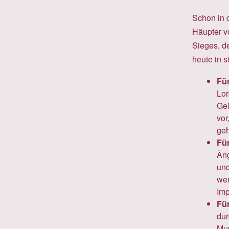
Schon in d
Häupter v
Sieges, d
heute in s
Für
Lor
Gei
vor
geh
Für
Äng
und
wen
Imp
Für
dur
Mus