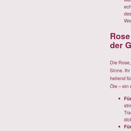
ech
des
Weg
Rose
der 
Die Rose, 
Sinne. Ihr
heilend fü
Öle – ein 
Für
sti
Tra
dic
Für