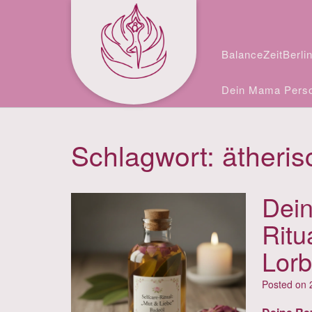
Skip
Facebook
Instagram
to
content
BalanceZeitBerli
Dein Mama Perso
Schlagwort:
ätheris
Dein
Ritu
Lorb
Posted on