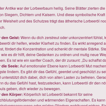
er Antike war der Lorbeerbaum heilig. Seine Blätter zierten die
on Siegern, Dichtern und Kaisern. Und diese symbolische Kraft
er Weisheit und des Schutzes trägt das ätherische Lorbeeröl no
ich.
 den Geist:
Wenn du dich zerstreut oder unkonzentriert fühlst, 
beeröl dir helfen, wieder Klarheit zu finden. Es wirkt anregend 
st, fördert die Konzentration und schenkt dir mentale Stärke. Stel
, wie es dir hilft, deine Gedanken zu ordnen und mutig neue We
en. Es ist wie ein sanfter Coach, der dir zuraunt: „Du schaffst da
 die Seele:
Auf emotionaler Ebene kann Lorbeeröl Mut mache
ste lindern. Es gibt dir das Gefühl, geerdet und geschützt zu se
 unterstützt dich dabei, dich von alten Lasten zu befreien. Gera
n du das Gefühl hast, festzustecken, kann Lorbeeröl dir den nö
uls geben, dich wieder zu bewegen.
 den Körper:
Körperlich ist Lorbeeröl bekannt für seine
chblutungsfördernden und wärmenden Eigenschaften. Es kann 
kelverspannungen oder müden Gliedern wohltuend wirken. Ei