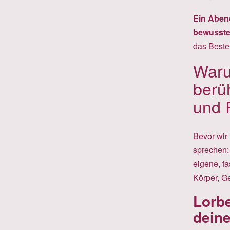
Ein Abend
bewusste
das Beste
Waru
berü
und 
Bevor wir 
sprechen:
eigene, fa
Körper, Ge
Lorbe
deine