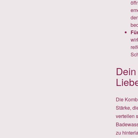
öff
emo
der
bed
Für
wir
rei
Sch
Dein
Lieb
Die Kombin
Stärke, di
verteilen
Badewasser
zu hinterl