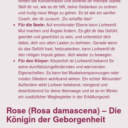
fördert die Konzentration und schenkt dir mentale Stärke.
Stell dir vor, wie es dir hilft, deine Gedanken zu ordnen
und mutig neue Wege zu gehen. Es ist wie ein sanfter
Coach, der dir zuraunt: „Du schaffst das!“
Für die Seele:
Auf emotionaler Ebene kann Lorbeeröl
Mut machen und Ängste lindern. Es gibt dir das Gefühl,
geerdet und geschützt zu sein, und unterstützt dich
dabei, dich von alten Lasten zu befreien. Gerade wenn
du das Gefühl hast, festzustecken, kann Lorbeeröl dir
den nötigen Impuls geben, dich wieder zu bewegen.
Für den Körper:
Körperlich ist Lorbeeröl bekannt für
seine durchblutungsfördernden und wärmenden
Eigenschaften. Es kann bei Muskelverspannungen oder
müden Gliedern wohltuend wirken. Ein echter Allrounder!
Außerdem wirkt Lorbeer belebend, reinigend und
desinfizierend für deine Atemwege und ist so im Winter
ein zusätzlicher Wegbegleiter in der Erkältungszeit.
Rose (Rosa damascena) – Die
Königin der Geborgenheit