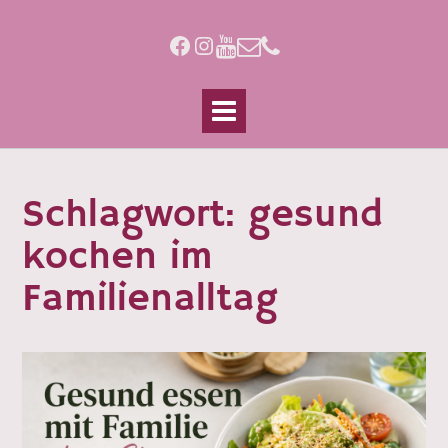
Skip
to
Facebook
Instagram
content
Schlagwort:
gesund
kochen im
Familienalltag