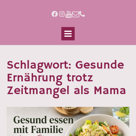
Skip
to
Facebook
Instagram
content
Schlagwort:
Gesunde
Ernährung trotz
Zeitmangel als Mama